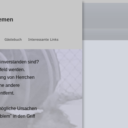
lemen
einverstanden sind? 
feld werden. 
sung von Herrchen 
ne andere 
tfernt.
mögliche Ursachen 
lem" in den Griff 