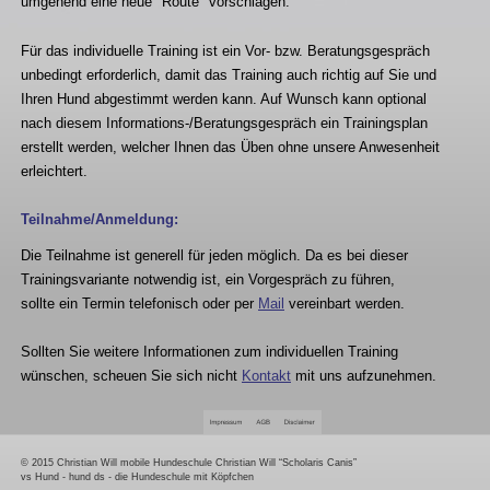
umgehend eine neue "Route" vorschlagen.
Für das individuelle Training ist ein Vor- bzw. Beratungsgespräch 
unbedingt erforderlich, damit das Training auch richtig auf Sie und 
Ihren Hund abgestimmt werden kann. Auf Wunsch kann optional 
nach diesem Informations-/Beratungsgespräch ein Trainingsplan 
erstellt werden, welcher Ihnen das Üben ohne unsere Anwesenheit 
erleichtert.
Teilnahme/Anmeldung:
Die Teilnahme ist generell für jeden möglich. Da es bei dieser 
Trainingsvariante notwendig ist, ein Vorgespräch zu führen, 
sollte ein Termin telefonisch oder per 
Mail
 vereinbart werden.
Sollten Sie weitere Informationen zum individuellen Training 
wünschen, scheuen Sie sich nicht 
Kontakt
 mit uns aufzunehmen.
© 2015 Christian Will mobile Hundeschule Christian Will “Scholaris Canis” 
vs Hund - hund ds - die Hundeschule mit Köpfchen